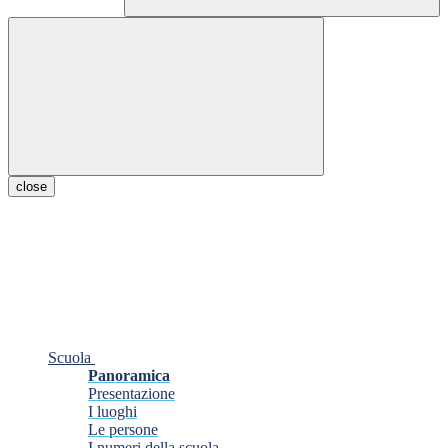
close
Scuola
Panoramica
Presentazione
I luoghi
Le persone
I numeri della scuola