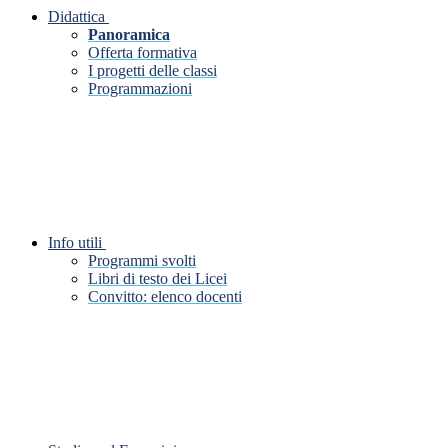
Didattica
Panoramica
Offerta formativa
I progetti delle classi
Programmazioni
Info utili
Programmi svolti
Libri di testo dei Licei
Convitto: elenco docenti