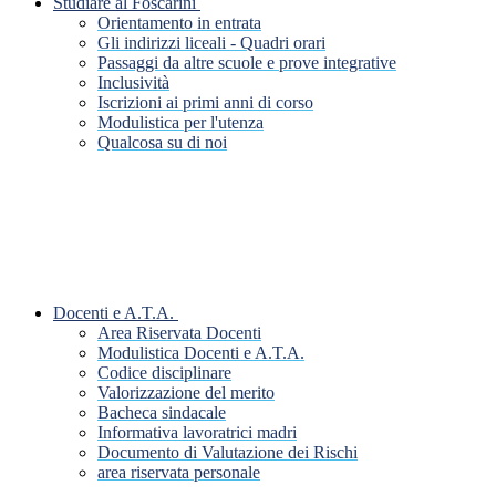
Studiare al Foscarini
Orientamento in entrata
Gli indirizzi liceali - Quadri orari
Passaggi da altre scuole e prove integrative
Inclusività
Iscrizioni ai primi anni di corso
Modulistica per l'utenza
Qualcosa su di noi
Docenti e A.T.A.
Area Riservata Docenti
Modulistica Docenti e A.T.A.
Codice disciplinare
Valorizzazione del merito
Bacheca sindacale
Informativa lavoratrici madri
Documento di Valutazione dei Rischi
area riservata personale