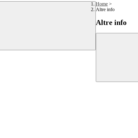
Home
>
Altre info
Altre info