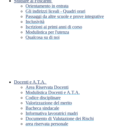
Studiare al Foscarini
Orientamento in entrata
Gli indirizzi liceali - Quadri orari
Passaggi da altre scuole e prove integrative
Inclusività
Iscrizioni ai primi anni di corso
Modulistica per l'utenza
Qualcosa su di noi
Docenti e A.T.A.
Area Riservata Docenti
Modulistica Docenti e A.T.A.
Codice disciplinare
Valorizzazione del merito
Bacheca sindacale
Informativa lavoratrici madri
Documento di Valutazione dei Rischi
area riservata personale