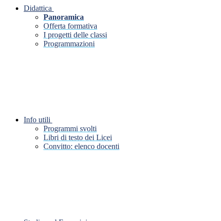
Didattica
Panoramica
Offerta formativa
I progetti delle classi
Programmazioni
Info utili
Programmi svolti
Libri di testo dei Licei
Convitto: elenco docenti