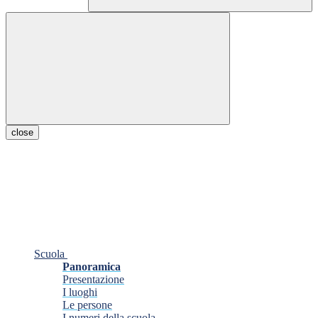
close
Scuola
Panoramica
Presentazione
I luoghi
Le persone
I numeri della scuola