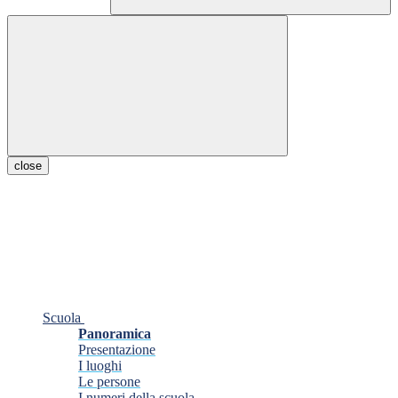
close
Scuola
Panoramica
Presentazione
I luoghi
Le persone
I numeri della scuola