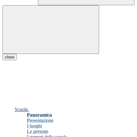
close
Scuola
Panoramica
Presentazione
I luoghi
Le persone
I numeri della scuola