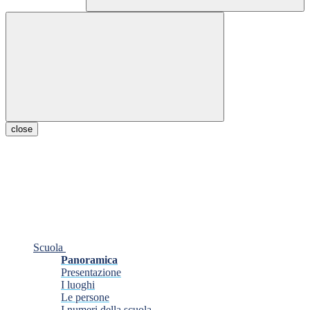
close
Scuola
Panoramica
Presentazione
I luoghi
Le persone
I numeri della scuola