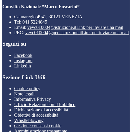
Convitto Nazionale “Marco Foscarini”
Cannaregio 4941, 30121 VENEZIA
Tel:
041 5224845
Email:
vevc010004@istruzione.it
Link per inviare una mail
PEC:
vevc010004@pec.istruzione.it
Link per inviare una mail
Seguici su
Facebook
Instagram
Linkedin
Sezione Link Utili
Cookie policy
Note legali
Informativa Privacy
Ufficio Relazioni con il Pubblico
Dichiarazione di accessibilità
Obiettivi di accessibilità
Whistleblowing
Gestione consensi cookie
Amministrazione trasparente