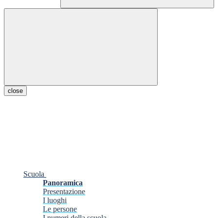
close
Scuola
Panoramica
Presentazione
I luoghi
Le persone
I numeri della scuola