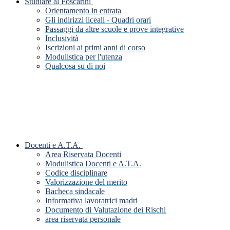
Studiare al Foscarini
Orientamento in entrata
Gli indirizzi liceali - Quadri orari
Passaggi da altre scuole e prove integrative
Inclusività
Iscrizioni ai primi anni di corso
Modulistica per l'utenza
Qualcosa su di noi
Docenti e A.T.A.
Area Riservata Docenti
Modulistica Docenti e A.T.A.
Codice disciplinare
Valorizzazione del merito
Bacheca sindacale
Informativa lavoratrici madri
Documento di Valutazione dei Rischi
area riservata personale