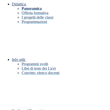
Didattica
Panoramica
Offerta formativa
I progetti delle classi
Programmazioni
Info utili
Programmi svolti
Libri di testo dei Licei
Convitto: elenco docenti