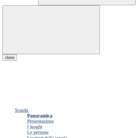
close
Scuola
Panoramica
Presentazione
I luoghi
Le persone
I numeri della scuola