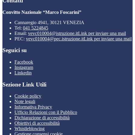
Contatti
Convitto Nazionale “Marco Foscarini”
Cannaregio 4941, 30121 VENEZIA
Tel:
041 5224845
Email:
vevc010004@istruzione.it
Link per inviare una mail
PEC:
vevc010004@pec.istruzione.it
Link per inviare una mail
Seguici su
Facebook
Instagram
Linkedin
Sezione Link Utili
Cookie policy
Note legali
Informativa Privacy
Ufficio Relazioni con il Pubblico
Dichiarazione di accessibilità
Obiettivi di accessibilità
Whistleblowing
Gestione consensi cookie