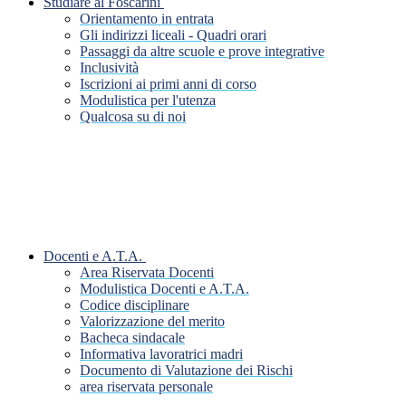
Studiare al Foscarini
Orientamento in entrata
Gli indirizzi liceali - Quadri orari
Passaggi da altre scuole e prove integrative
Inclusività
Iscrizioni ai primi anni di corso
Modulistica per l'utenza
Qualcosa su di noi
Docenti e A.T.A.
Area Riservata Docenti
Modulistica Docenti e A.T.A.
Codice disciplinare
Valorizzazione del merito
Bacheca sindacale
Informativa lavoratrici madri
Documento di Valutazione dei Rischi
area riservata personale