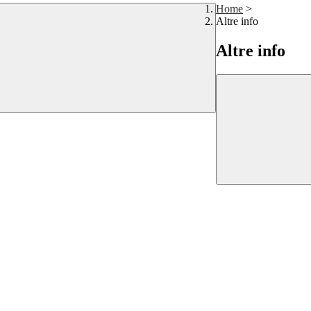
Home
>
Altre info
Altre info