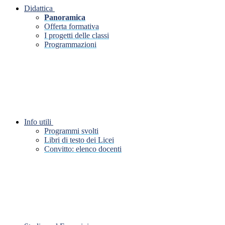
Didattica
Panoramica
Offerta formativa
I progetti delle classi
Programmazioni
Info utili
Programmi svolti
Libri di testo dei Licei
Convitto: elenco docenti