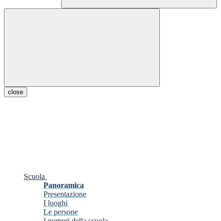
close
Scuola
Panoramica
Presentazione
I luoghi
Le persone
I numeri della scuola