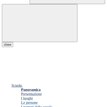
close
Scuola
Panoramica
Presentazione
I luoghi
Le persone
I numeri della scuola