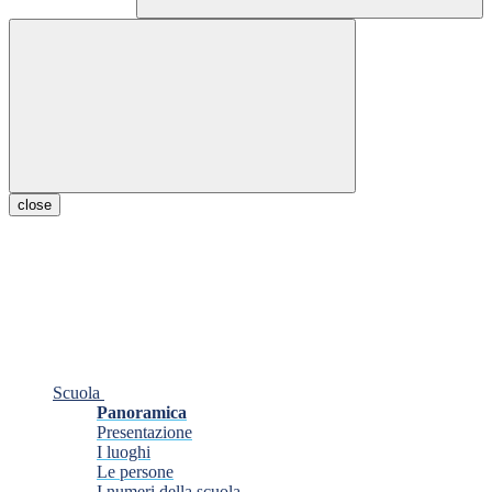
close
Scuola
Panoramica
Presentazione
I luoghi
Le persone
I numeri della scuola