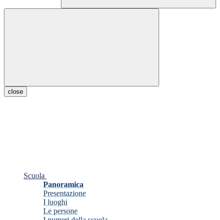
close
Scuola
Panoramica
Presentazione
I luoghi
Le persone
I numeri della scuola