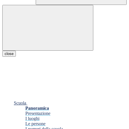
close
Scuola
Panoramica
Presentazione
I luoghi
Le persone
I numeri della scuola