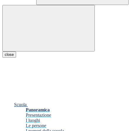
close
Scuola
Panoramica
Presentazione
I luoghi
Le persone
I numeri della scuola