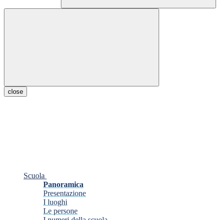
close
Scuola
Panoramica
Presentazione
I luoghi
Le persone
I numeri della scuola