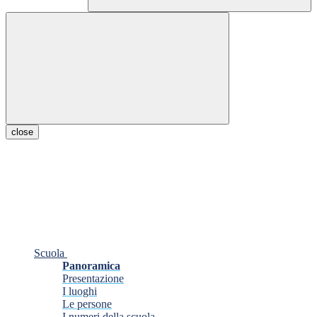
close
Scuola
Panoramica
Presentazione
I luoghi
Le persone
I numeri della scuola