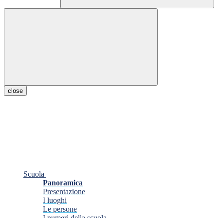
close
Scuola
Panoramica
Presentazione
I luoghi
Le persone
I numeri della scuola