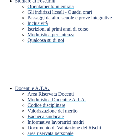
Studiare al Foscarini
Orientamento in entrata
Gli indirizzi liceali - Quadri orari
Passaggi da altre scuole e prove integrative
Inclusività
Iscrizioni ai primi anni di corso
Modulistica per l'utenza
Qualcosa su di noi
Docenti e A.T.A.
Area Riservata Docenti
Modulistica Docenti e A.T.A.
Codice disciplinare
Valorizzazione del merito
Bacheca sindacale
Informativa lavoratrici madri
Documento di Valutazione dei Rischi
area riservata personale