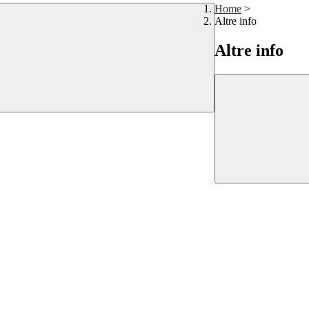
Home
>
Altre info
Altre info