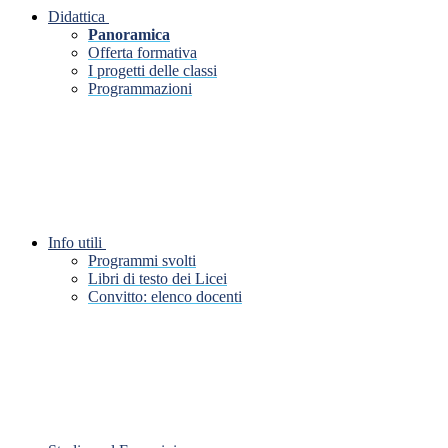
Didattica
Panoramica
Offerta formativa
I progetti delle classi
Programmazioni
Info utili
Programmi svolti
Libri di testo dei Licei
Convitto: elenco docenti