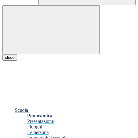
close
Scuola
Panoramica
Presentazione
I luoghi
Le persone
I numeri della scuola