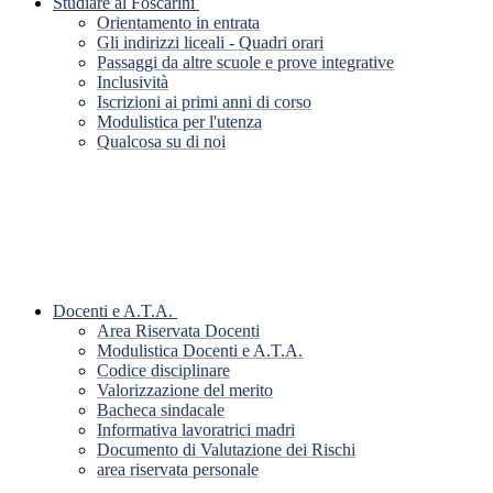
Studiare al Foscarini
Orientamento in entrata
Gli indirizzi liceali - Quadri orari
Passaggi da altre scuole e prove integrative
Inclusività
Iscrizioni ai primi anni di corso
Modulistica per l'utenza
Qualcosa su di noi
Docenti e A.T.A.
Area Riservata Docenti
Modulistica Docenti e A.T.A.
Codice disciplinare
Valorizzazione del merito
Bacheca sindacale
Informativa lavoratrici madri
Documento di Valutazione dei Rischi
area riservata personale