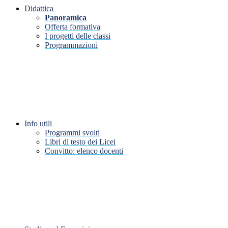
Didattica
Panoramica
Offerta formativa
I progetti delle classi
Programmazioni
Info utili
Programmi svolti
Libri di testo dei Licei
Convitto: elenco docenti