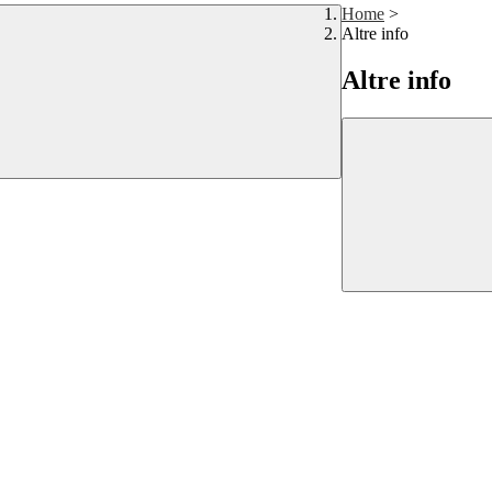
Home
>
Altre info
Altre info