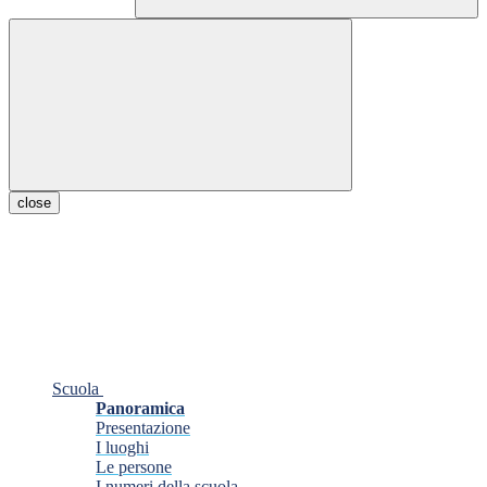
close
Scuola
Panoramica
Presentazione
I luoghi
Le persone
I numeri della scuola