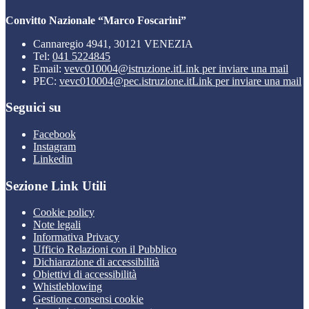
Convitto Nazionale “Marco Foscarini”
Cannaregio 4941, 30121 VENEZIA
Tel:
041 5224845
Email:
vevc010004@istruzione.it
Link per inviare una mail
PEC:
vevc010004@pec.istruzione.it
Link per inviare una mail
Seguici su
Facebook
Instagram
Linkedin
Sezione Link Utili
Cookie policy
Note legali
Informativa Privacy
Ufficio Relazioni con il Pubblico
Dichiarazione di accessibilità
Obiettivi di accessibilità
Whistleblowing
Gestione consensi cookie