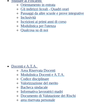
Studiare al Foscarini
Orientamento in entrata
Gli indirizzi liceali - Quadri orari
Passaggi da altre scuole e prove integrative
Inclusività
Iscrizioni ai primi anni di corso
Modulistica per l'utenza
Qualcosa su di noi
Docenti e A.T.A.
Area Riservata Docenti
Modulistica Docenti e A.T.A.
Codice disciplinare
Valorizzazione del merito
Bacheca sindacale
Informativa lavoratrici madri
Documento di Valutazione dei Rischi
area riservata personale