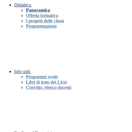
Didattica
Panoramica
Offerta formativa
I progetti delle classi
Programmazioni
Info utili
Programmi svolti
Libri di testo dei Licei
Convitto: elenco docenti