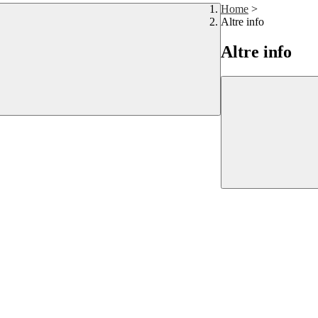
Home
>
Altre info
Altre info