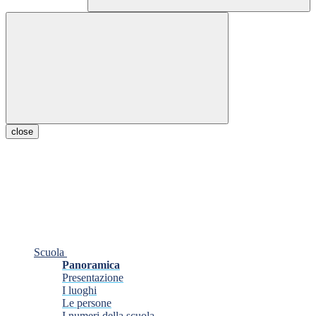
close
Scuola
Panoramica
Presentazione
I luoghi
Le persone
I numeri della scuola