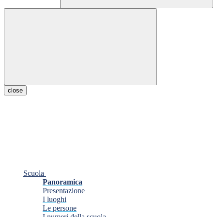
close
Scuola
Panoramica
Presentazione
I luoghi
Le persone
I numeri della scuola