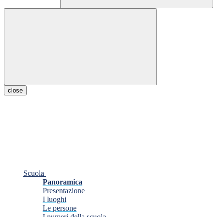
close
Scuola
Panoramica
Presentazione
I luoghi
Le persone
I numeri della scuola