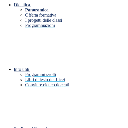
Didattica
Panoramica
Offerta formativa
I progetti delle classi
Programmazioni
Info utili
Programmi svolti
Libri di testo dei Licei
Convitto: elenco docenti