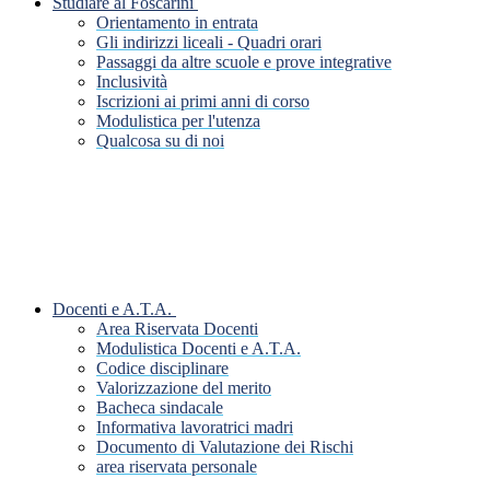
Studiare al Foscarini
Orientamento in entrata
Gli indirizzi liceali - Quadri orari
Passaggi da altre scuole e prove integrative
Inclusività
Iscrizioni ai primi anni di corso
Modulistica per l'utenza
Qualcosa su di noi
Docenti e A.T.A.
Area Riservata Docenti
Modulistica Docenti e A.T.A.
Codice disciplinare
Valorizzazione del merito
Bacheca sindacale
Informativa lavoratrici madri
Documento di Valutazione dei Rischi
area riservata personale