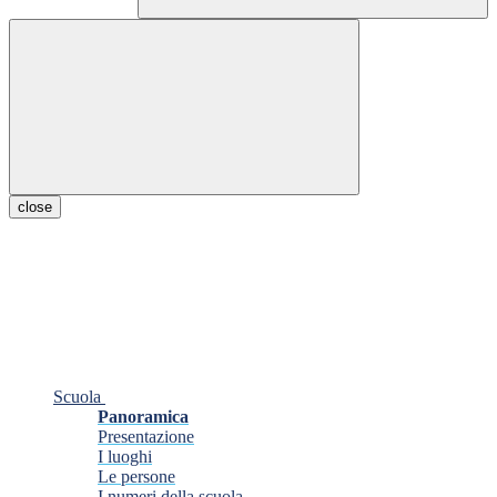
close
Scuola
Panoramica
Presentazione
I luoghi
Le persone
I numeri della scuola