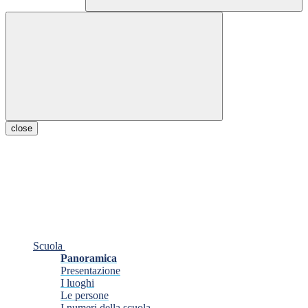
close
Scuola
Panoramica
Presentazione
I luoghi
Le persone
I numeri della scuola