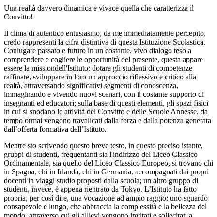
Una realtà davvero dinamica e vivace quella che caratterizza il
Convitto!
Il clima di autentico entusiasmo, da me immediatamente percepito,
credo rappresenti la cifra distintiva di questa Istituzione Scolastica.
Coniugare passato e futuro in un costante, vivo dialogo teso a
comprendere e cogliere le opportunità del presente, questa appare
essere la
mission
dell'Istituto: dotare gli studenti di competenze
raffinate, sviluppare in loro un approccio riflessivo e critico alla
realtà, attraversando significativi segmenti di conoscenza,
immaginando e vivendo nuovi scenari, con il costante supporto di
insegnanti
ed
educatori; sulla base di questi elementi, gli spazi fisici
in cui si snodano le attività del Convitto e delle Scuole Annesse, da
tempo ormai vengono travalicati dalla forza e dalla potenza generata
dall’offerta formativa dell’Istituto.
Mentre sto scrivendo questo breve testo, in questo preciso istante,
gruppi di studenti, frequentanti sia l'indirizzo del Liceo Classico
Ordinamentale, sia quello del Liceo Classico Europeo, si trovano chi
in Spagna, chi in Irlanda, chi in Germania, accompagnati dai propri
docenti in viaggi studio proposti dalla scuola; un altro gruppo di
studenti, invece, è appena rientrato da Tokyo. L’Istituto ha fatto
propria, per così dire, una vocazione ad ampio raggio: uno sguardo
consapevole e lungo, che abbraccia la complessità e la bellezza del
mondo, attraverso cui gli allievi vengono invitati e sollecitati a