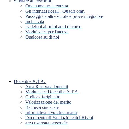
Studiare al Foscarini
Orientamento in entrata
Gli indirizzi liceali - Quadri orari
Passaggi da altre scuole e prove integrative
Inclusività
Iscrizioni ai primi anni di corso
Modulistica per l'utenza
Qualcosa su di noi
Docenti e A.T.A.
Area Riservata Docenti
Modulistica Docenti e A.T.A.
Codice disciplinare
Valorizzazione del merito
Bacheca sindacale
Informativa lavoratrici madri
Documento di Valutazione dei Rischi
area riservata personale