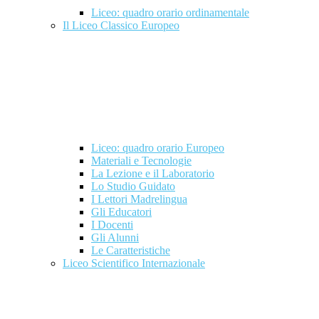
Liceo: quadro orario ordinamentale
Il Liceo Classico Europeo
Liceo: quadro orario Europeo
Materiali e Tecnologie
La Lezione e il Laboratorio
Lo Studio Guidato
I Lettori Madrelingua
Gli Educatori
I Docenti
Gli Alunni
Le Caratteristiche
Liceo Scientifico Internazionale