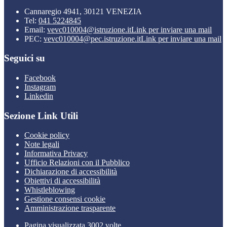
Cannaregio 4941, 30121 VENEZIA
Tel:
041 5224845
Email:
vevc010004@istruzione.it
Link per inviare una mail
PEC:
vevc010004@pec.istruzione.it
Link per inviare una mail
Seguici su
Facebook
Instagram
Linkedin
Sezione Link Utili
Cookie policy
Note legali
Informativa Privacy
Ufficio Relazioni con il Pubblico
Dichiarazione di accessibilità
Obiettivi di accessibilità
Whistleblowing
Gestione consensi cookie
Amministrazione trasparente
Pagina visualizzata
3002
volte