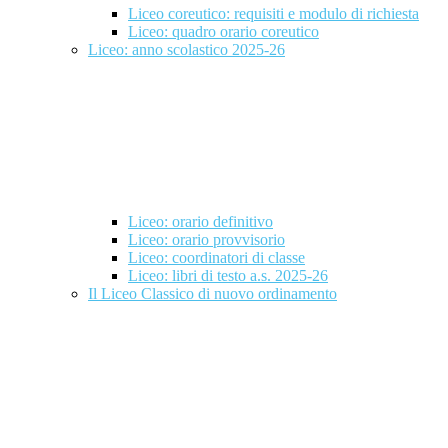
Liceo coreutico: requisiti e modulo di richiesta
Liceo: quadro orario coreutico
Liceo: anno scolastico 2025-26
Liceo: orario definitivo
Liceo: orario provvisorio
Liceo: coordinatori di classe
Liceo: libri di testo a.s. 2025-26
Il Liceo Classico di nuovo ordinamento