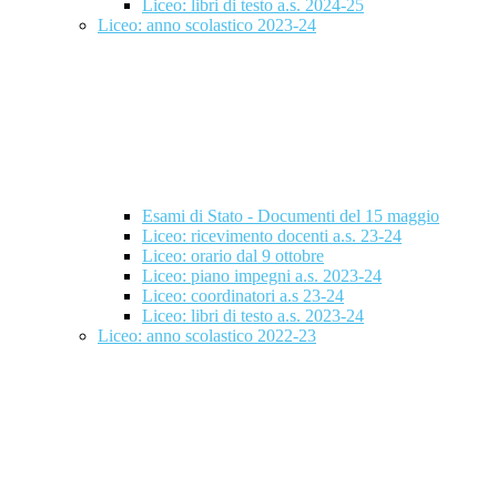
Liceo: libri di testo a.s. 2024-25
Liceo: anno scolastico 2023-24
Esami di Stato - Documenti del 15 maggio
Liceo: ricevimento docenti a.s. 23-24
Liceo: orario dal 9 ottobre
Liceo: piano impegni a.s. 2023-24
Liceo: coordinatori a.s 23-24
Liceo: libri di testo a.s. 2023-24
Liceo: anno scolastico 2022-23