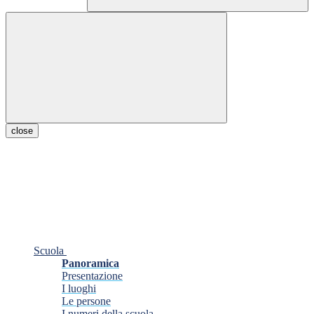
close
Scuola
Panoramica
Presentazione
I luoghi
Le persone
I numeri della scuola