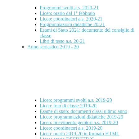
Programmi svolti a.s. 2020-21
Liceo: orario dal 1° febbraio
Liceo: coordinatori a.s. 2020-21
Programmazioni didattiche 20-21
Esami di Stato 2021: documento del consiglio di
classe
Libri di testo a.s. 20-21
Anno scolastico 2019 - 20
Liceo: programmi svolti a.s. 2019-20
Liceo: foto di classe 2019-20
Esame di stato: documenti classi ultimo anno
Liceo: programmazioni didattiche 2019-20
Liceo: ricevimento genitori a.s. 2019-20
Liceo: coordinatori a.s. 2019-20
Liceo: orario 2019-20 in formato HTML