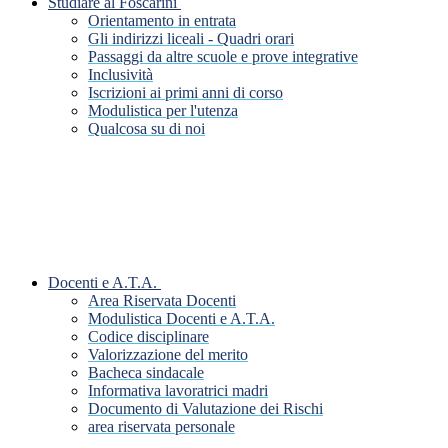
Studiare al Foscarini
Orientamento in entrata
Gli indirizzi liceali - Quadri orari
Passaggi da altre scuole e prove integrative
Inclusività
Iscrizioni ai primi anni di corso
Modulistica per l'utenza
Qualcosa su di noi
Docenti e A.T.A.
Area Riservata Docenti
Modulistica Docenti e A.T.A.
Codice disciplinare
Valorizzazione del merito
Bacheca sindacale
Informativa lavoratrici madri
Documento di Valutazione dei Rischi
area riservata personale