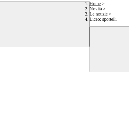
Home
>
Novità
>
Le notizie
>
Liceo: sportelli