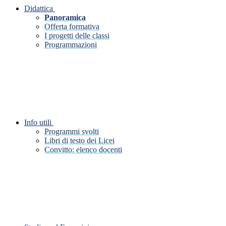
Didattica
Panoramica
Offerta formativa
I progetti delle classi
Programmazioni
Info utili
Programmi svolti
Libri di testo dei Licei
Convitto: elenco docenti