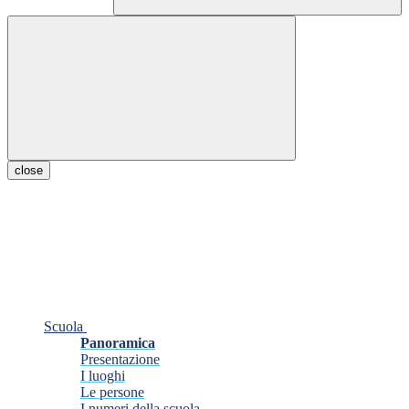
close
Scuola
Panoramica
Presentazione
I luoghi
Le persone
I numeri della scuola