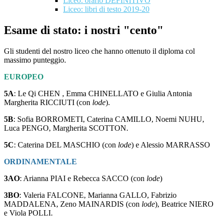
Liceo: orario DEFINITIVO
Liceo: libri di testo 2019-20
Esame di stato: i nostri "cento"
Gli studenti del nostro liceo che hanno ottenuto il diploma col
massimo punteggio.
EUROPEO
5A
:
Le Qi CHEN , Emma CHINELLATO e
Giulia Antonia
Margherita RICCIUTI (con
lode
).
5B
: Sofia BORROMETI, Caterina CAMILLO, Noemi NUHU,
Luca PENGO, Margherita SCOTTON.
5C
: Caterina DEL MASCHIO (con
lode
) e Alessio MARRASSO
ORDINAMENTALE
3AO
: Arianna PIAI e Rebecca SACCO (con
lode
)
3BO
:
Valeria FALCONE, Marianna GALLO, Fabrizio
MADDALENA, Zeno MAINARDIS (con
lode
), Beatrice NIERO
e Viola POLLI.