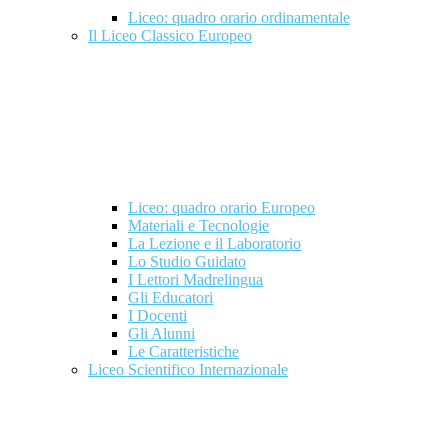
Liceo: quadro orario ordinamentale
Il Liceo Classico Europeo
Liceo: quadro orario Europeo
Materiali e Tecnologie
La Lezione e il Laboratorio
Lo Studio Guidato
I Lettori Madrelingua
Gli Educatori
I Docenti
Gli Alunni
Le Caratteristiche
Liceo Scientifico Internazionale