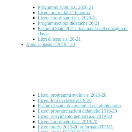
Programmi svolti a.s. 2020-21
Liceo: orario dal 1° febbraio
Liceo: coordinatori a.s. 2020-21
Programmazioni didattiche 20-21
Esami di Stato 2021: documento del consiglio di
classe
Libri di testo a.s. 20-21
Anno scolastico 2019 - 20
Liceo: programmi svolti a.s. 2019-20
Liceo: foto di classe 2019-20
Esame di stato: documenti classi ultimo anno
Liceo: programmazioni didattiche 2019-20
Liceo: ricevimento genitori a.s. 2019-20
Liceo: coordinatori a.s. 2019-20
Liceo: orario 2019-20 in formato HTML