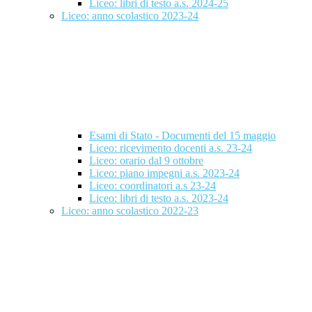
Liceo: libri di testo a.s. 2024-25
Liceo: anno scolastico 2023-24
Esami di Stato - Documenti del 15 maggio
Liceo: ricevimento docenti a.s. 23-24
Liceo: orario dal 9 ottobre
Liceo: piano impegni a.s. 2023-24
Liceo: coordinatori a.s 23-24
Liceo: libri di testo a.s. 2023-24
Liceo: anno scolastico 2022-23