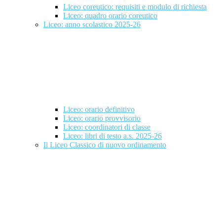
Liceo coreutico: requisiti e modulo di richiesta
Liceo: quadro orario coreutico
Liceo: anno scolastico 2025-26
Liceo: orario definitivo
Liceo: orario provvisorio
Liceo: coordinatori di classe
Liceo: libri di testo a.s. 2025-26
Il Liceo Classico di nuovo ordinamento