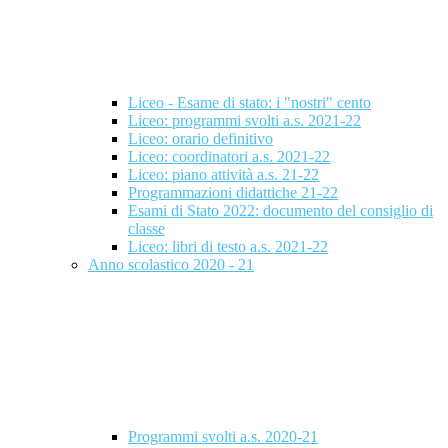
Liceo - Esame di stato: i "nostri" cento
Liceo: programmi svolti a.s. 2021-22
Liceo: orario definitivo
Liceo: coordinatori a.s. 2021-22
Liceo: piano attività a.s. 21-22
Programmazioni didattiche 21-22
Esami di Stato 2022: documento del consiglio di
classe
Liceo: libri di testo a.s. 2021-22
Anno scolastico 2020 - 21
Programmi svolti a.s. 2020-21