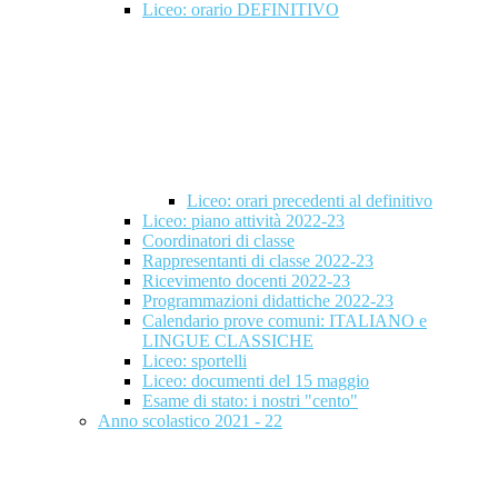
Liceo: orario DEFINITIVO
Liceo: orari precedenti al definitivo
Liceo: piano attività 2022-23
Coordinatori di classe
Rappresentanti di classe 2022-23
Ricevimento docenti 2022-23
Programmazioni didattiche 2022-23
Calendario prove comuni: ITALIANO e
LINGUE CLASSICHE
Liceo: sportelli
Liceo: documenti del 15 maggio
Esame di stato: i nostri "cento"
Anno scolastico 2021 - 22