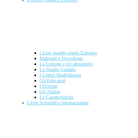
Liceo: quadro orario Europeo
Materiali e Tecnologie
La Lezione e il Laboratorio
Lo Studio Guidato
I Lettori Madrelingua
Gli Educatori
I Docenti
Gli Alunni
Le Caratteristiche
Liceo Scientifico Internazionale