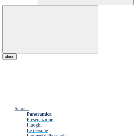
close
Scuola
Panoramica
Presentazione
I luoghi
Le persone
I numeri della scuola