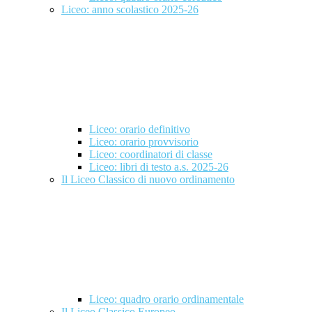
Liceo: anno scolastico 2025-26
Liceo: orario definitivo
Liceo: orario provvisorio
Liceo: coordinatori di classe
Liceo: libri di testo a.s. 2025-26
Il Liceo Classico di nuovo ordinamento
Liceo: quadro orario ordinamentale
Il Liceo Classico Europeo