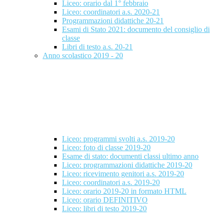
Liceo: orario dal 1° febbraio
Liceo: coordinatori a.s. 2020-21
Programmazioni didattiche 20-21
Esami di Stato 2021: documento del consiglio di
classe
Libri di testo a.s. 20-21
Anno scolastico 2019 - 20
Liceo: programmi svolti a.s. 2019-20
Liceo: foto di classe 2019-20
Esame di stato: documenti classi ultimo anno
Liceo: programmazioni didattiche 2019-20
Liceo: ricevimento genitori a.s. 2019-20
Liceo: coordinatori a.s. 2019-20
Liceo: orario 2019-20 in formato HTML
Liceo: orario DEFINITIVO
Liceo: libri di testo 2019-20