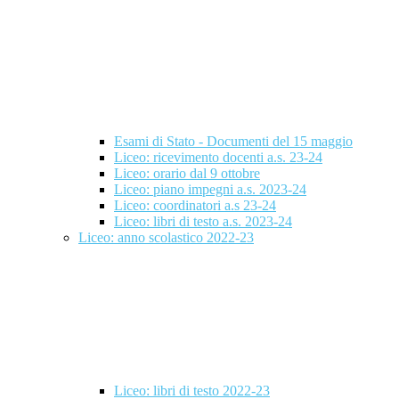
Esami di Stato - Documenti del 15 maggio
Liceo: ricevimento docenti a.s. 23-24
Liceo: orario dal 9 ottobre
Liceo: piano impegni a.s. 2023-24
Liceo: coordinatori a.s 23-24
Liceo: libri di testo a.s. 2023-24
Liceo: anno scolastico 2022-23
Liceo: libri di testo 2022-23