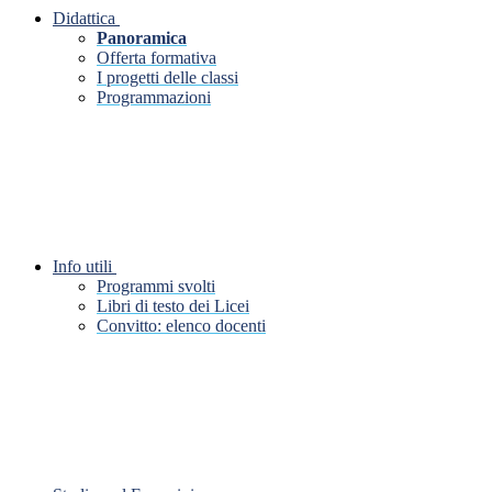
Didattica
Panoramica
Offerta formativa
I progetti delle classi
Programmazioni
Info utili
Programmi svolti
Libri di testo dei Licei
Convitto: elenco docenti