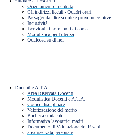
Studiare al Foscarini
Orientamento in entrata
Gli indirizzi liceali - Quadri orari
Passaggi da altre scuole e prove integrative
Inclusività
Iscrizioni ai primi anni di corso
Modulistica per l'utenza
Qualcosa su di noi
Docenti e A.T.A.
Area Riservata Docenti
Modulistica Docenti e A.T.A.
Codice disciplinare
Valorizzazione del merito
Bacheca sindacale
Informativa lavoratrici madri
Documento di Valutazione dei Rischi
area riservata personale