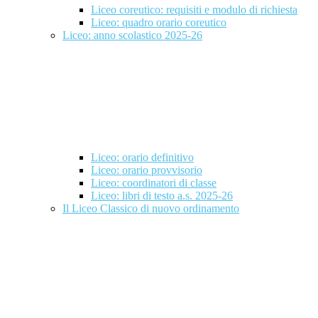
Liceo coreutico: requisiti e modulo di richiesta
Liceo: quadro orario coreutico
Liceo: anno scolastico 2025-26
Liceo: orario definitivo
Liceo: orario provvisorio
Liceo: coordinatori di classe
Liceo: libri di testo a.s. 2025-26
Il Liceo Classico di nuovo ordinamento