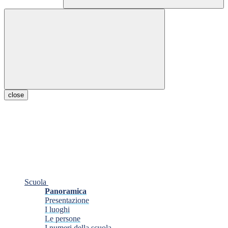
close
Scuola
Panoramica
Presentazione
I luoghi
Le persone
I numeri della scuola