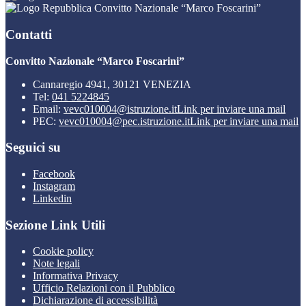
Convitto Nazionale “Marco Foscarini”
Contatti
Convitto Nazionale “Marco Foscarini”
Cannaregio 4941, 30121 VENEZIA
Tel:
041 5224845
Email:
vevc010004@istruzione.it
Link per inviare una mail
PEC:
vevc010004@pec.istruzione.it
Link per inviare una mail
Seguici su
Facebook
Instagram
Linkedin
Sezione Link Utili
Cookie policy
Note legali
Informativa Privacy
Ufficio Relazioni con il Pubblico
Dichiarazione di accessibilità