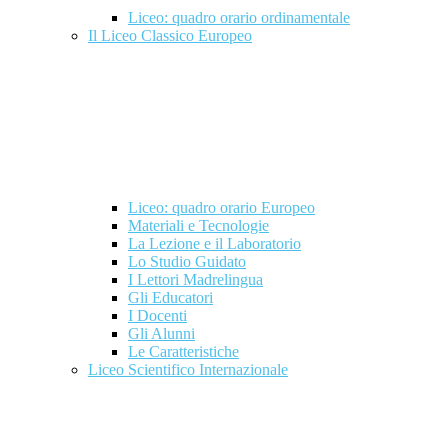
Liceo: quadro orario ordinamentale
Il Liceo Classico Europeo
Liceo: quadro orario Europeo
Materiali e Tecnologie
La Lezione e il Laboratorio
Lo Studio Guidato
I Lettori Madrelingua
Gli Educatori
I Docenti
Gli Alunni
Le Caratteristiche
Liceo Scientifico Internazionale