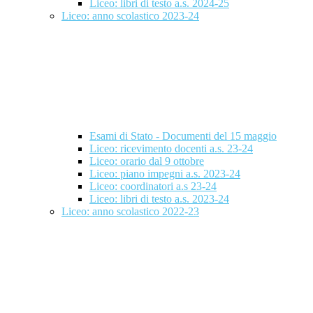
Liceo: libri di testo a.s. 2024-25
Liceo: anno scolastico 2023-24
Esami di Stato - Documenti del 15 maggio
Liceo: ricevimento docenti a.s. 23-24
Liceo: orario dal 9 ottobre
Liceo: piano impegni a.s. 2023-24
Liceo: coordinatori a.s 23-24
Liceo: libri di testo a.s. 2023-24
Liceo: anno scolastico 2022-23