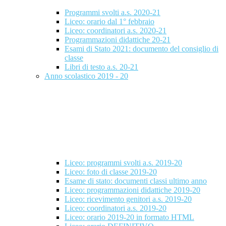
Programmi svolti a.s. 2020-21
Liceo: orario dal 1° febbraio
Liceo: coordinatori a.s. 2020-21
Programmazioni didattiche 20-21
Esami di Stato 2021: documento del consiglio di
classe
Libri di testo a.s. 20-21
Anno scolastico 2019 - 20
Liceo: programmi svolti a.s. 2019-20
Liceo: foto di classe 2019-20
Esame di stato: documenti classi ultimo anno
Liceo: programmazioni didattiche 2019-20
Liceo: ricevimento genitori a.s. 2019-20
Liceo: coordinatori a.s. 2019-20
Liceo: orario 2019-20 in formato HTML