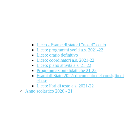
Liceo - Esame di stato: i "nostri" cento
Liceo: programmi svolti a.s. 2021-22
Liceo: orario definitivo
Liceo: coordinatori a.s. 2021-22
Liceo: piano attività a.s. 21-22
Programmazioni didattiche 21-22
Esami di Stato 2022: documento del consiglio di
classe
Liceo: libri di testo a.s. 2021-22
Anno scolastico 2020 - 21