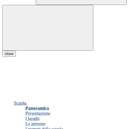
close
Scuola
Panoramica
Presentazione
I luoghi
Le persone
I numeri della scuola