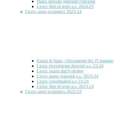
Piano annuale impegni collegiali
Liceo: libri di testo a.s. 2024-25
Liceo: anno scolastico 2023-24
Esami di Stato - Documenti del 15 maggio
Liceo: ricevimento docenti a.s. 23-24
Liceo: orario dal 9 ottobre
Liceo: piano impegni a.s. 2023-24
Liceo: coordinatori a.s 23-24
Liceo: libri di testo a.s. 2023-24
Liceo: anno scolastico 2022-23