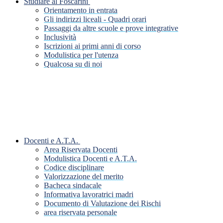
Studiare al Foscarini
Orientamento in entrata
Gli indirizzi liceali - Quadri orari
Passaggi da altre scuole e prove integrative
Inclusività
Iscrizioni ai primi anni di corso
Modulistica per l'utenza
Qualcosa su di noi
Docenti e A.T.A.
Area Riservata Docenti
Modulistica Docenti e A.T.A.
Codice disciplinare
Valorizzazione del merito
Bacheca sindacale
Informativa lavoratrici madri
Documento di Valutazione dei Rischi
area riservata personale