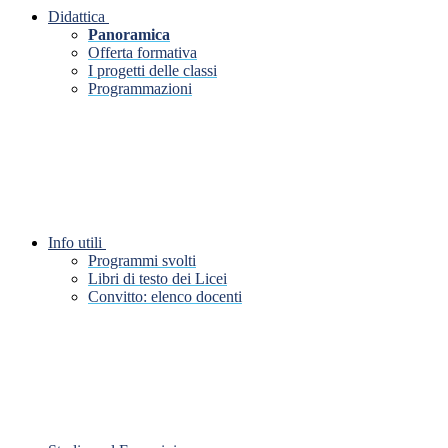
Didattica
Panoramica
Offerta formativa
I progetti delle classi
Programmazioni
Info utili
Programmi svolti
Libri di testo dei Licei
Convitto: elenco docenti