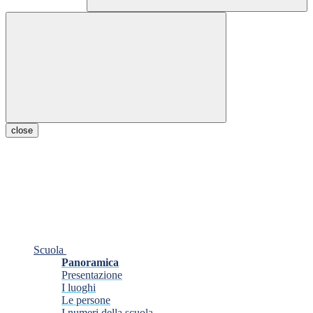
close
Scuola
Panoramica
Presentazione
I luoghi
Le persone
I numeri della scuola