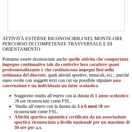
ATTIVITÀ ESTERNE RICONOSCIBILI NEL MONTE-ORE
PERCORSO DI COMPETENZE TRASVERSALE E DI
ORIENTAMENTO
Potranno essere riconosciute anche
quelle attività che comportano
impegno continuativo tale da conferire loro carattere quasi
professionalizzante e che costituiscono impegni fissi nella
settimana del discent
e
, quali attività sportive, musicali, ecc., purché
siano svolte con soggetti terzi con cui sia possibile stipulare
una
convenzione e sia individuato un tutor scolastico
.
Soggiorno studio all’estero con la durata di
1 anno scolastico
:
2
0
ore riconosciute come FSL.
Studio all’estero con la durata da
3 a 6 mesi
:1
0
ore
riconosciute come FSL.
Attività sportiva agonistica certificata da un associazione
sportiva riconosciuta a livello nazionale per un massimo di
30 ore per a.s.