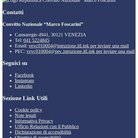
Convitto Nazionale “Marco Foscarini”
Contatti
Convitto Nazionale “Marco Foscarini”
Cannaregio 4941, 30121 VENEZIA
Tel:
041 5224845
Email:
vevc010004@istruzione.it
Link per inviare una mail
PEC:
vevc010004@pec.istruzione.it
Link per inviare una mail
Seguici su
Facebook
Instagram
Linkedin
Sezione Link Utili
Cookie policy
Note legali
Informativa Privacy
Ufficio Relazioni con il Pubblico
Dichiarazione di accessibilità
Obiettivi di accessibilità