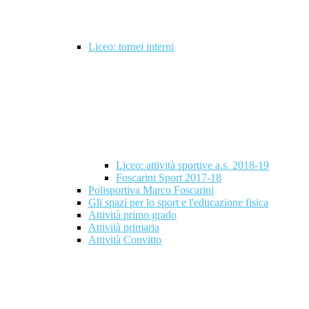
Liceo: tornei interni
Liceo: attività sportive a.s. 2018-19
Foscarini Sport 2017-18
Polisportiva Marco Foscarini
Gli spazi per lo sport e l'educazione fisica
Attività primo grado
Attività primaria
Attività Convitto