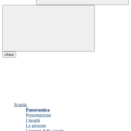
close
Scuola
Panoramica
Presentazione
I luoghi
Le persone
I numeri della scuola