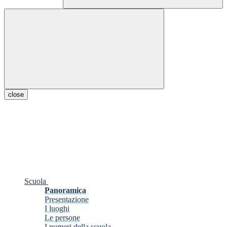
close
Scuola
Panoramica
Presentazione
I luoghi
Le persone
I numeri della scuola