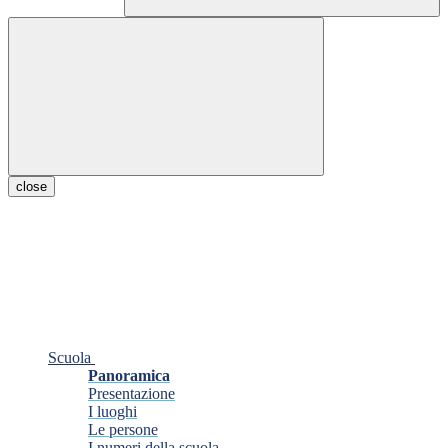
close
Scuola
Panoramica
Presentazione
I luoghi
Le persone
I numeri della scuola