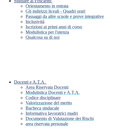
Studiare al Foscarini
Orientamento in entrata
Gli indirizzi liceali - Quadri orari
Passaggi da altre scuole e prove integrative
Inclusività
Iscrizioni ai primi anni di corso
Modulistica per l'utenza
Qualcosa su di noi
Docenti e A.T.A.
Area Riservata Docenti
Modulistica Docenti e A.T.A.
Codice disciplinare
Valorizzazione del merito
Bacheca sindacale
Informativa lavoratrici madri
Documento di Valutazione dei Rischi
area riservata personale