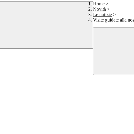
Home
>
Novità
>
Le notizie
>
Visite guidate alla no