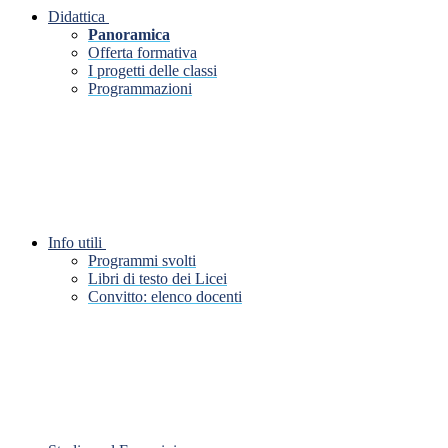
Didattica
Panoramica
Offerta formativa
I progetti delle classi
Programmazioni
Info utili
Programmi svolti
Libri di testo dei Licei
Convitto: elenco docenti