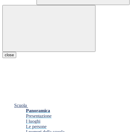
close
Scuola
Panoramica
Presentazione
I luoghi
Le persone
I numeri della scuola