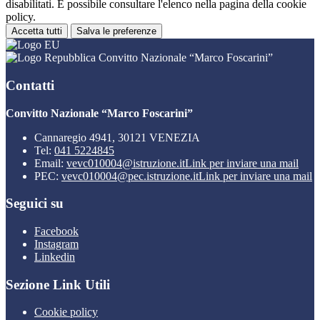
disabilitati. È possibile consultare l'elenco nella pagina della cookie
policy.
Accetta tutti
Salva le preferenze
Convitto Nazionale “Marco Foscarini”
Contatti
Convitto Nazionale “Marco Foscarini”
Cannaregio 4941, 30121 VENEZIA
Tel:
041 5224845
Email:
vevc010004@istruzione.it
Link per inviare una mail
PEC:
vevc010004@pec.istruzione.it
Link per inviare una mail
Seguici su
Facebook
Instagram
Linkedin
Sezione Link Utili
Cookie policy