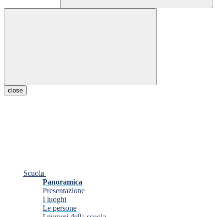
close
Scuola
Panoramica
Presentazione
I luoghi
Le persone
I numeri della scuola