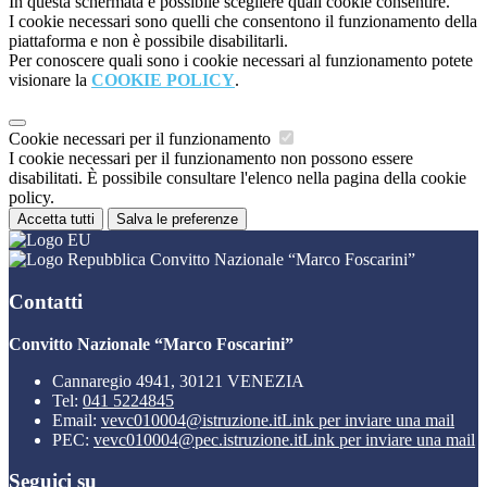
In questa schermata è possibile scegliere quali cookie consentire.
I cookie necessari sono quelli che consentono il funzionamento della
piattaforma e non è possibile disabilitarli.
Per conoscere quali sono i cookie necessari al funzionamento potete
visionare la
COOKIE POLICY
.
Cookie necessari per il funzionamento
I cookie necessari per il funzionamento non possono essere
disabilitati. È possibile consultare l'elenco nella pagina della cookie
policy.
Accetta tutti
Salva le preferenze
Convitto Nazionale “Marco Foscarini”
Contatti
Convitto Nazionale “Marco Foscarini”
Cannaregio 4941, 30121 VENEZIA
Tel:
041 5224845
Email:
vevc010004@istruzione.it
Link per inviare una mail
PEC:
vevc010004@pec.istruzione.it
Link per inviare una mail
Seguici su