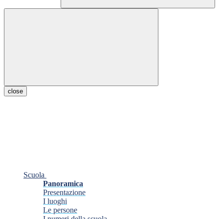
close
Scuola
Panoramica
Presentazione
I luoghi
Le persone
I numeri della scuola