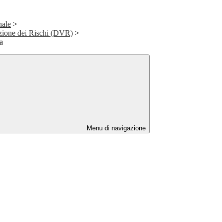
nale
>
zione dei Rischi (DVR)
>
a
Menu di navigazione