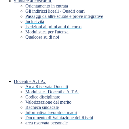
Studiare al Foscarini
Orientamento in entrata
Gli indirizzi liceali - Quadri orari
Passaggi da altre scuole e prove integrative
Inclusività
Iscrizioni ai primi anni di corso
Modulistica per l'utenza
Qualcosa su di noi
Docenti e A.T.A.
Area Riservata Docenti
Modulistica Docenti e A.T.A.
Codice disciplinare
Valorizzazione del merito
Bacheca sindacale
Informativa lavoratrici madri
Documento di Valutazione dei Rischi
area riservata personale