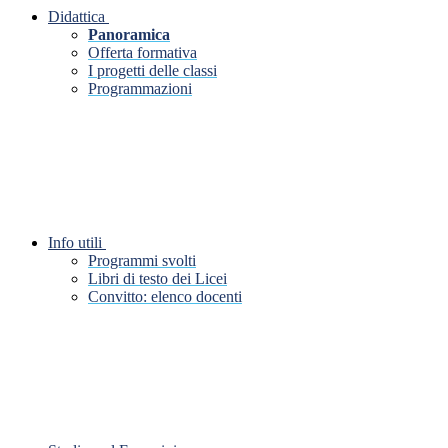
Didattica
Panoramica
Offerta formativa
I progetti delle classi
Programmazioni
Info utili
Programmi svolti
Libri di testo dei Licei
Convitto: elenco docenti