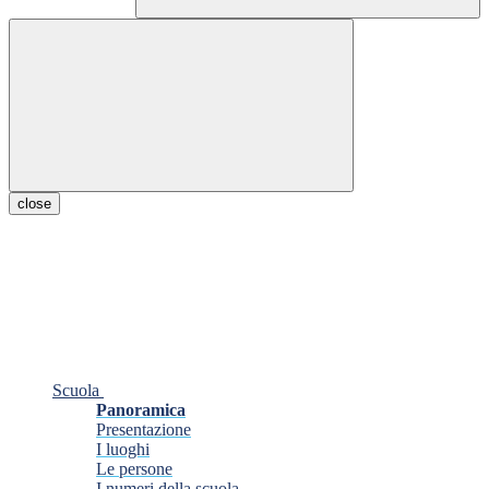
close
Scuola
Panoramica
Presentazione
I luoghi
Le persone
I numeri della scuola