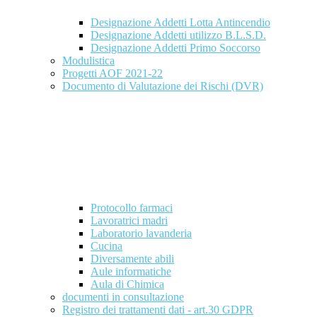
Designazione Addetti Lotta Antincendio
Designazione Addetti utilizzo B.L.S.D.
Designazione Addetti Primo Soccorso
Modulistica
Progetti AOF 2021-22
Documento di Valutazione dei Rischi (DVR)
Protocollo farmaci
Lavoratrici madri
Laboratorio lavanderia
Cucina
Diversamente abili
Aule informatiche
Aula di Chimica
documenti in consultazione
Registro dei trattamenti dati - art.30 GDPR